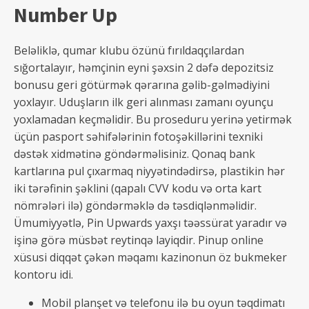
Number Up
Beləliklə, qumar klubu özünü fırıldaqçılardan
sığortalayır, həmçinin eyni şəxsin 2 dəfə depozitsiz
bonusu geri götürmək qərarına gəlib-gəlmədiyini
yoxlayır. Uduşların ilk geri alınması zamanı oyunçu
yoxlamadan keçməlidir. Bu proseduru yerinə yetirmək
üçün pasport səhifələrinin fotoşəkillərini texniki
dəstək xidmətinə göndərməlisiniz. Qonaq bank
kartlarına pul çıxarmaq niyyətindədirsə, plastikin hər
iki tərəfinin şəklini (qapalı CVV kodu və orta kart
nömrələri ilə) göndərməklə də təsdiqlənməlidir.
Ümumiyyətlə, Pin Upwards yaxşı təəssürat yaradır və
işinə görə müsbət reytinqə layiqdir. Pinup online
xüsusi diqqət çəkən məqamı kazinonun öz bukmeker
kontoru idi.
Mobil planşet və telefonu ilə bu oyun təqdimatı