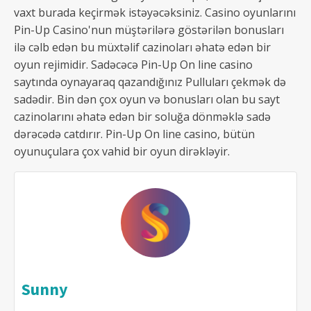
vaxt burada keçirmək istəyəcəksiniz. Casino oyunlarını
Pin-Up Casino'nun müştərilərə göstərilən bonusları
ilə cəlb edən bu müxtəlif cazinoları əhatə edən bir
oyun rejimidir. Sadəcəcə Pin-Up On line casino
saytında oynayaraq qazandığınız Pulluları çekmək də
sadədir. Bin dən çox oyun və bonusları olan bu sayt
cazinolarını əhatə edən bir soluğa dönməklə sadə
dərəcədə catdırır. Pin-Up On line casino, bütün
oyunuçulara çox vahid bir oyun dirəkləyir.
Sunny