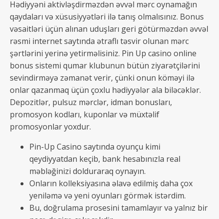
Hədiyyəni aktivləşdirməzdən əvvəl mərc oynamağın
qaydaları və xüsusiyyətləri ilə tanış olmalısınız. Bonus
vəsaitləri üçün alınan uduşları geri götürməzdən əvvəl
rəsmi internet saytında ətraflı təsvir olunan mərc
şərtlərini yerinə yetirməlisiniz. Pin Up casino online
bonus sistemi qumar klubunun bütün ziyarətçilərini
sevindirməyə zəmanət verir, çünki onun köməyi ilə
onlar qazanmaq üçün çoxlu hədiyyələr ala biləcəklər.
Depozitlər, pulsuz mərclər, idman bonusları,
promosyon kodları, kuponlar və müxtəlif
promosyonlar yoxdur.
Pin-Up Casino saytında oyunçu kimi
qeydiyyatdan keçib, bank hesabınızla real
məbləğinizi dolduraraq oynayın.
Onların kolleksiyasına əlavə edilmiş daha çox
yeniləmə və yeni oyunları görmək istərdim.
Bu, doğrulama prosesini tamamlayır və yalnız bir