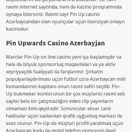
rəsmi internet saytında, həm də kazino proqramında
oynaya bilərsiniz. Rəsmi sayt Pin Up casino
Azərbaycandan olan oyunçular üçün lisenziyalı onlayn
kazinodur.
Pin Upwards Casino Azerbayjan
Mərclər Pin-Up on line casino yeni işə başlamışdır və
hələ də böyük sponsorluq müqavilələri və ya aktiv
xeyriyyəçilik fəaliyyəti ilə fərqlənmir. Şirkətin
populyarlaşdırılması üçün futbol üzrə Azərbaycan milli
komandasının kapitanı onun rəsmi səfiri seçilib. Pin-
Up bukmeker kontorunun bir çox müştərisi rəsmi veb
saytın belə bir çatışmazlığını video clip yayımların
olmaması kimi qeyd edir. Sonuncular əksər canlı
hadisələr üçün saxlanılan qrafik uyğunluq mərkəzi ilə
əvəz olunur. Pin-Up-də müştəri profili yaratmaq üçün
Azərbaycan kodu ilə mobil telefon nömrəsini daxil