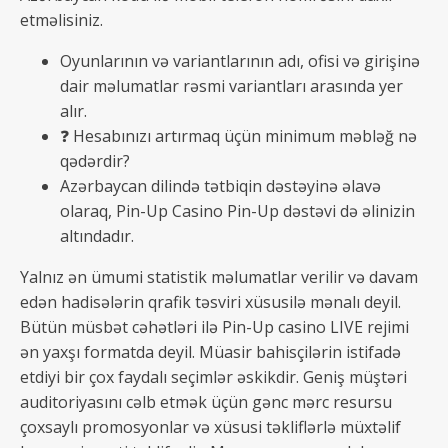
etməlisiniz.
Oyunlarının və variantlarının adı, ofisi və girişinə
dair məlumatlar rəsmi variantları arasında yer
alır.
❓ Hesabınızı artırmaq üçün minimum məbləğ nə
qədərdir?
Azərbaycan dilində tətbiqin dəstəyinə əlavə
olaraq, Pin-Up Casino Pin-Up dəstəvi də əlinizin
altındadır.
Yalnız ən ümumi statistik məlumatlar verilir və davam
edən hadisələrin qrafik təsviri xüsusilə mənalı deyil.
Bütün müsbət cəhətləri ilə Pin-Up casino LIVE rejimi
ən yaxşı formatda deyil. Müasir bahisçilərin istifadə
etdiyi bir çox faydalı seçimlər əskikdir. Geniş müştəri
auditoriyasını cəlb etmək üçün gənc mərc resursu
çoxsaylı promosyonlar və xüsusi təkliflərlə müxtəlif