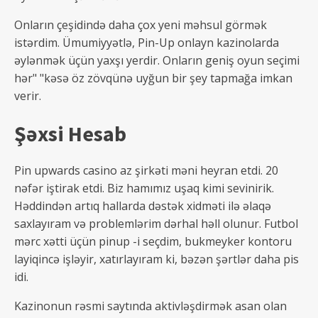
Onların çeşidində daha çox yeni məhsul görmək
istərdim. Ümumiyyətlə, Pin-Up onlayn kazinolarda
əylənmək üçün yaxşı yerdir. Onların geniş oyun seçimi
hər" "kəsə öz zövqünə uyğun bir şey tapmağa imkan
verir.
Şəxsi Hesab
Pin upwards casino az şirkəti məni heyran etdi. 20
nəfər iştirak etdi. Biz hamımız uşaq kimi sevinirik.
Həddindən artıq hallarda dəstək xidməti ilə əlaqə
saxlayıram və problemlərim dərhal həll olunur. Futbol
mərc xətti üçün pinup -i seçdim, bukmeyker kontoru
layiqincə işləyir, xatırlayıram ki, bəzən şərtlər daha pis
idi.
Kazinonun rəsmi saytında aktivləşdirmək asan olan