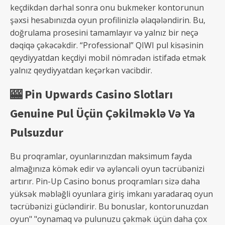
keçdikdən dərhal sonra onu bukmeker kontorunun
şəxsi hesabınızda oyun profilinizlə əlaqələndirin. Bu,
doğrulama prosesini tamamlayır və yalnız bir neçə
dəqiqə çəkəcəkdir. “Professional” QIWI pul kisəsinin
qeydiyyatdan keçdiyi mobil nömrədən istifadə etmək
yalnız qeydiyyatdan keçərkən vacibdir.
🎰 Pin Upwards Casino Slotları
Genuine Pul Üçün Çəkilməklə Və Ya
Pulsuzdur
Bu proqramlar, oyunlarınızdan maksimum fayda
almağınıza kömək edir və əyləncəli oyun təcrübənizi
artırır. Pin-Up Casino bonus proqramları sizə daha
yüksək məbləğli oyunlara giriş imkanı yaradaraq oyun
təcrübənizi gücləndirir. Bu bonuslar, kontorunuzdan
oyun" "oynamaq və pulunuzu çəkmək üçün daha çox