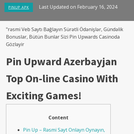
Last Updated on February 16, 2024
PINUP APK
"rəsmi Veb Saytı Bağlayın️ Sürətli Ödənişlər, Gündəlik
Bonuslar, Bütün Bunlar Sizi Pin Upwards Casinoda
Gözləyir
Pin Upward Azerbayjan
Top On-line Casino With
Exciting Games!
Content
Pin Up – Rəsmi Sayt Onlayn Oynayın,