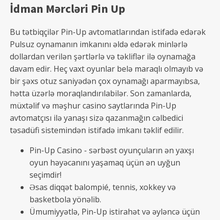
İdman Mərcləri Pin Up
Bu tətbiqçilər Pin-Up avtomatlarından istifadə edərək
Pulsuz oynamanın imkanını əldə edərək minlərlə
dollardan verilən şərtlərlə və təkliflər ilə oynamağa
davam edir. Heç vaxt oyunlar belə maraqlı olmayıb və
bir şəxs otuz saniyədən çox oynamağı aparmayıbsa,
hətta üzərlə moraqlandırılabilər. Son zamanlarda,
müxtəlif və məşhur casino saytlarında Pin-Up
avtomatçısı ilə yanaşı sizə qazanmağın cəlbedici
təsadüfi sistemindən istifadə imkanı təklif edilir.
Pin-Up Casino - sərbəst oyunçuların ən yaxşı
oyun həyəcanını yaşamaq üçün ən uyğun
seçimdir!
Əsas diqqət balompié, ​​tennis, xokkey və
basketbola yönəlib.
Ümumiyyətlə, Pin-Up istirahət və əyləncə üçün