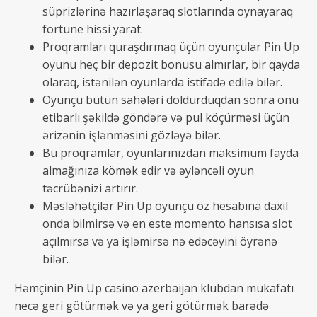
süprizlərinə hazırlaşaraq slotlarında oynayaraq
fortune hissi yarat.
Proqramları quraşdırmaq üçün oyunçular Pin Up
oyunu heç bir depozit bonusu almırlar, bir qayda
olaraq, istənilən oyunlarda istifadə edilə bilər.
Oyunçu bütün sahələri doldurduqdan sonra onu
etibarlı şəkildə göndərə və pul köçürməsi üçün
ərizənin işlənməsini gözləyə bilər.
Bu proqramlar, oyunlarınızdan maksimum fayda
almağınıza kömək edir və əyləncəli oyun
təcrübənizi artırır.
Məsləhətçilər Pin Up oyunçu öz hesabına daxil
onda bilmirsə və en este momento hansısa slot
açılmırsa və ya işləmirsə nə edəcəyini öyrənə
bilər.
Həmçinin Pin Up casino azerbaijan klubdan mükafatı
necə geri götürmək və ya geri götürmək barədə