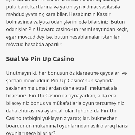
pulu bank kartlarına və ya onlayn xidmət vasitəsilə
məhdudiyyətsiz çıxara bilər. Hesabınızın Kassir
bölməsində valyuta ödənişlərini edə bilərsiniz. Bütün
ödənişlər Pin Upward casino-ün rəsmi saytından keçir,
əgər mövcud deyilsə, bütün hesablamalar istənilən
mövcud hesabda aparılır.
Sual Və Pin Up Casino
Unutmayın ki, her bonusun öz idarəetmə qaydaları və
şərtləri mövcuddur. Pin-Up Casino'nun saytında
saxlanan məlumatlardan daha ətraflı məlumat ala
bilərsiniz. Pin-Up Casino ilə oynayarkən, əldə edə
biləcəyiniz bonus və mükafatlarla oyun tərcüməyiniz
daha ehtiraslı və əyləncəli olar. Iphone-da Pin-Up
Casino tətbiqini yükləyən ziyarətçilər, bukmecher
boardunun mükəmməl oyunlarından asılı olaraq hansı
oyunları seçə bilərlər?