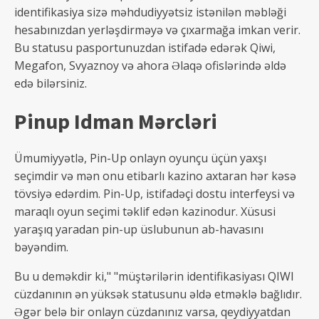
identifikasiya sizə məhdudiyyətsiz istənilən məbləği
hesabınızdan yerləşdirməyə və çıxarmağa imkan verir.
Bu statusu pasportunuzdan istifadə edərək Qiwi,
Megafon, Svyaznoy və ahora Əlaqə ofislərində əldə
edə bilərsiniz.
Pinup Idman Mərcləri
Ümumiyyətlə, Pin-Up onlayn oyunçu üçün yaxşı
seçimdir və mən onu etibarlı kazino axtaran hər kəsə
tövsiyə edərdim. Pin-Up, istifadəçi dostu interfeysi və
maraqlı oyun seçimi təklif edən kazinodur. Xüsusi
yaraşıq yaradan pin-up üslubunun ab-havasını
bəyəndim.
Bu u deməkdir ki," "müştərilərin identifikasiyası QIWI
cüzdanının ən yüksək statusunu əldə etməklə bağlıdır.
Əgər belə bir onlayn cüzdanınız varsa, qeydiyyatdan