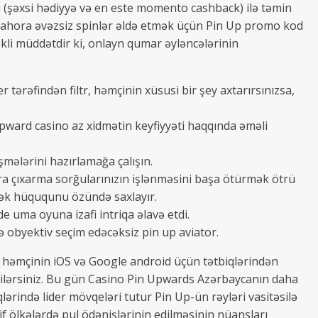
 (şəxsi hədiyyə və en este momento cashback) ilə təmin
ə ahora əvəzsiz spinlər əldə etmək üçün Pin Up promo kod
əkli müddətdir ki, onlayn qumar əyləncələrinin
tərəfindən filtr, həmçinin xüsusi bir şey axtarırsınızsa,
pward casino az xidmətin keyfiyyəti haqqında əməli
şmələrini hazırlamağa çalışın.
ra çıxarma sorğularınızın işlənməsini başa ötürmək ötrü
mək hüququnu özündə saxlayır.
 uma oyuna izafi intriqa əlavə etdi.
nə obyektiv seçim edəcəksiz pin up aviator.
, həmçinin iOS və Google android üçün tətbiqlərindən
 bilərsiniz. Bu gün Casino Pin Upwards Azərbaycanın daha
lərində lider mövqeləri tutur Pin Up-ün rəyləri vasitəsilə
f ölkələrdə pul ödənişlərinin edilməsinin nüansları