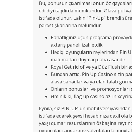
Bu, bonusun çıxarılması onun öz qaydaları
edildiyi təqdirdə mümkündür. Əlavə pul v
istifadə olunur. Lakin “Pin-Up” brendi sür
pərəstişkarlarına məlumdur.
Rahatlığınız üçün proqrama provayder 
axtarış paneli izafi etdik.
Həqiqi oyunçuların rəylərindən Pin U
məlumatları duymaq daha asandır.
Royal Get rid of və ya Düz Flush birlə
Bundan artıq, Pin Up Casino sizin pa
əlavə sənədlər və ya elan tələb gör
Onların bonusları və promosyonları de
Əminik ki, flag up casino az-ın xeyri
Eynilə, siz PIN-UP-un mobil versiyasından
istifadə edərək şəxsi hesabınıza daxil ola
yaxşı qumar resurslarının özbaşina reytinq
oyunçular rəngarəng valyutalarda, müxtəli