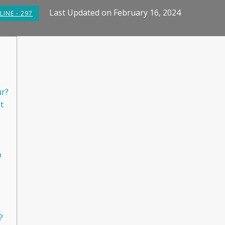
Last Updated on February 16, 2024
INE - 297
r?
t
p
?