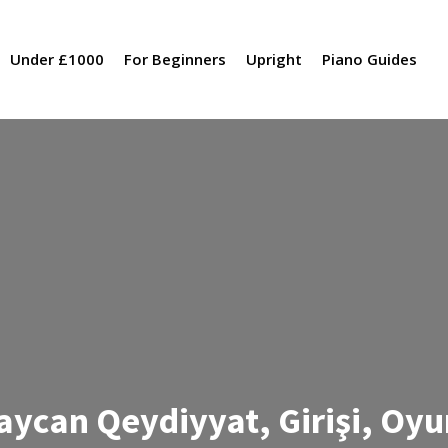
Under £1000
For Beginners
Upright
Piano Guides
aycan Qeydiyyat, Girişi, Oyu