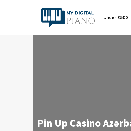
Under £500
Pin Up Casino Azərb